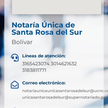
Notaría Única de
Santa Rosa del Sur
Bolívar
Líneas de atención:

3165423074 3014621632
3183811771
Correo electrónico:

notariaunicaunicasantarosadelsur@ucnc.c
unicasantarosadelsur@supernotariado.gov