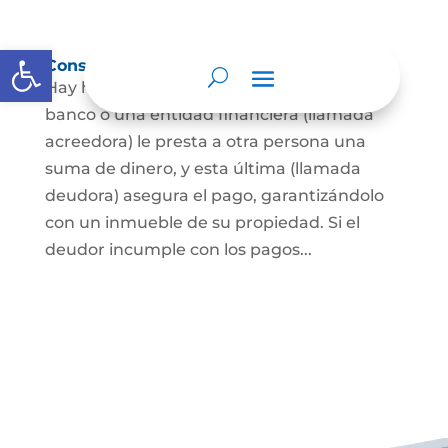
Abrir barra de herramientas
Constitución de hipoteca
Hay hipoteca cuando una persona, o un
banco o una entidad financiera (llamada
acreedora) le presta a otra persona una
suma de dinero, y esta última (llamada
deudora) asegura el pago, garantizándolo
con un inmueble de su propiedad. Si el
deudor incumple con los pagos...