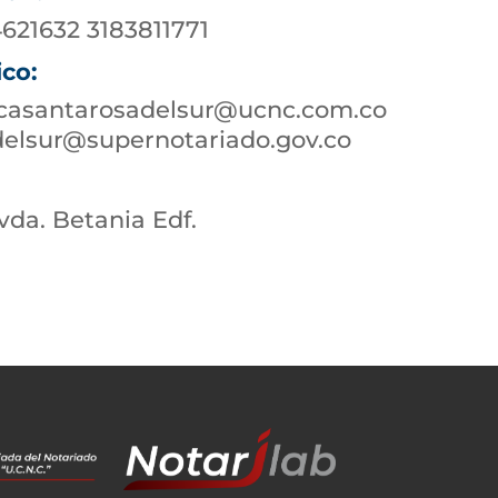
621632 3183811771
ico:
icasantarosadelsur@ucnc.com.co
delsur@supernotariado.gov.co
Avda. Betania Edf.