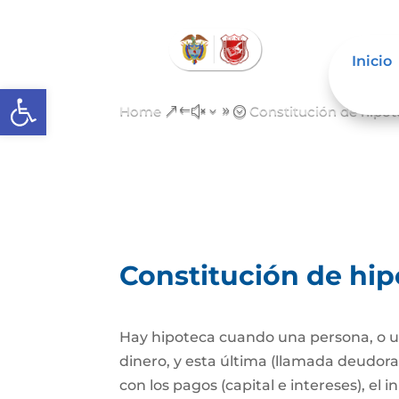
Inicio
Abrir barra de herramientas
Home
Constitución de hipo
&#x39;
Constitución de hi
Hay hipoteca cuando una persona, o un
dinero, y esta última (llamada deudor
con los pagos (capital e intereses), e