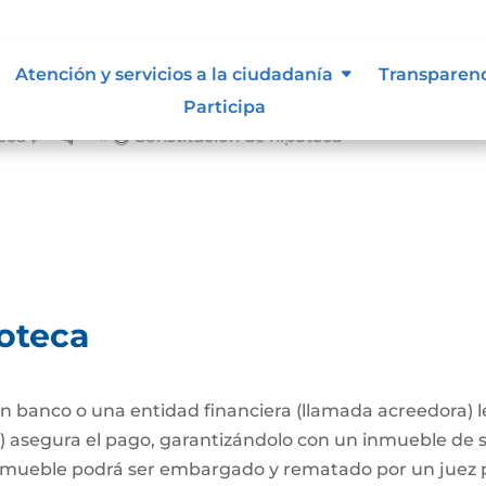
Atención y servicios a la ciudadanía
Transparen
Participa
teca
Constitución de hipoteca
&#x39;
poteca
 banco o una entidad financiera (llamada acreedora) 
a) asegura el pago, garantizándolo con un inmueble de 
l inmueble podrá ser embargado y rematado por un juez p