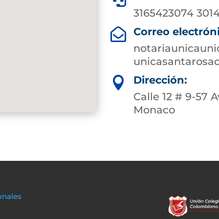
3165423074 3014
Correo electrón

notariaunicaun
unicasantarosa
Dirección:

Calle 12 # 9-57 
Monaco
onales