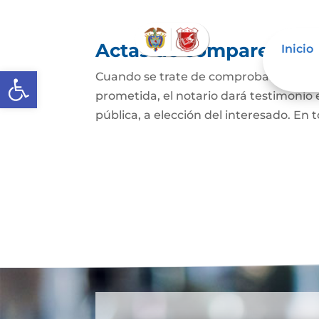
Actas de comparecencia
Inicio
Abrir barra de herramientas
Cuando se trate de comprobar que una 
prometida, el notario dará testimonio
pública, a elección del interesado. En t