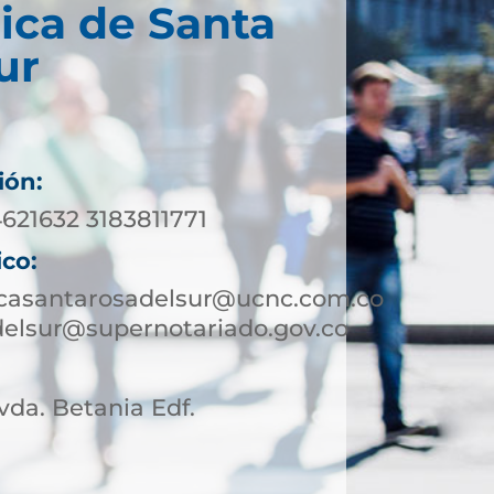
ica de Santa
ur
ión:
621632 3183811771
ico:
icasantarosadelsur@ucnc.com.co
delsur@supernotariado.gov.co
Avda. Betania Edf.