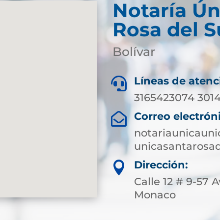
Notaría Ún
Rosa del S
Bolívar
Líneas de atenc

3165423074 3014
Correo electrón

notariaunicaun
unicasantarosa
Dirección:

Calle 12 # 9-57 
Monaco