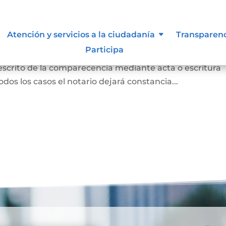
 para otorgar escritura pública
Atención y servicios a la ciudadanía
Transparen
Participa
persona concurrió a la notaría a otorgar una escritur
 escrito de la comparecencia mediante acta o escritura
odos los casos el notario dejará constancia...