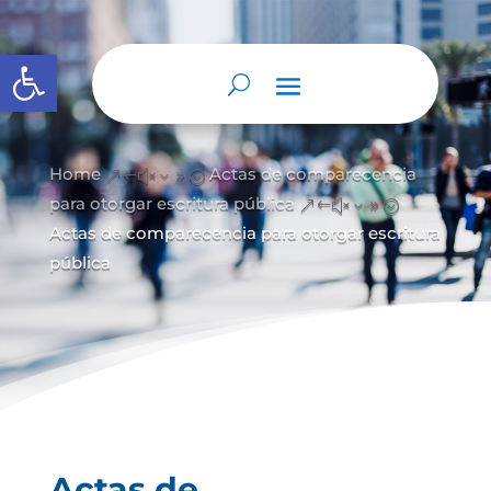
Abrir barra de herramientas
Home
Actas de comparecencia
&#x39;
para otorgar escritura pública
&#x39;
Actas de comparecencia para otorgar escritura
pública
Actas de