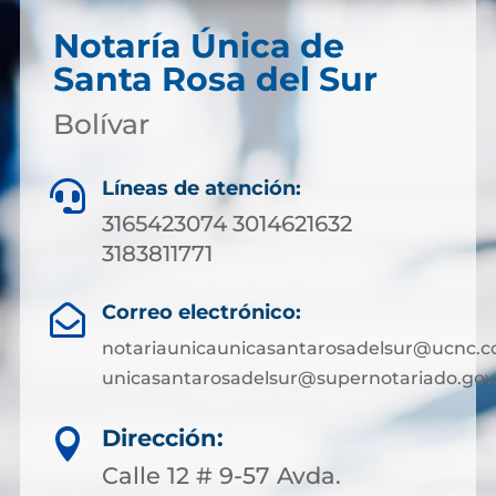
Notaría Única de
Santa Rosa del Sur
Bolívar
Líneas de atención:

3165423074 3014621632
3183811771
Correo electrónico:

notariaunicaunicasantarosadelsur@ucnc.c
unicasantarosadelsur@supernotariado.gov
Dirección:

Calle 12 # 9-57 Avda.