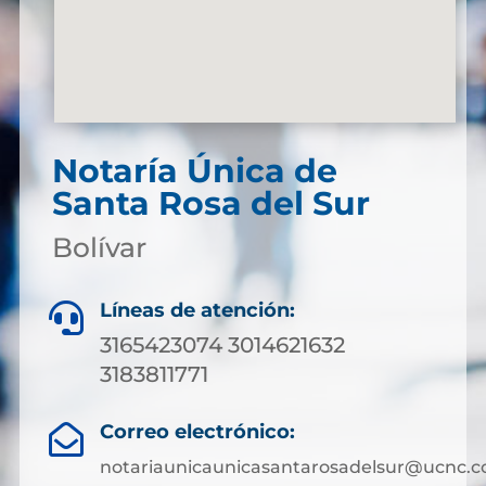
Notaría Única de
Santa Rosa del Sur
Bolívar
Líneas de atención:

3165423074 3014621632
3183811771
Correo electrónico:

notariaunicaunicasantarosadelsur@ucnc.c