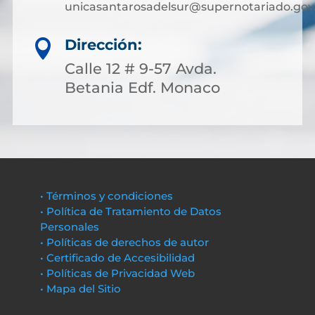
unicasantarosadelsur@supernotariado.gov
Dirección:

Calle 12 # 9-57 Avda.
Betania Edf. Monaco
• Términos y condiciones
• Política de Tratamiento de Datos
Personales
• Políticas de derechos de autor
• Certificado de Accesibilidad
• Políticas de Privacidad Web
• Mapa del Sitio