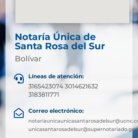
Notaría Única de
Santa Rosa del Sur
Bolívar
Líneas de atención:

3165423074 3014621632
3183811771
Correo electrónico:

notariaunicaunicasantarosadelsur@ucnc.c
unicasantarosadelsur@supernotariado.gov