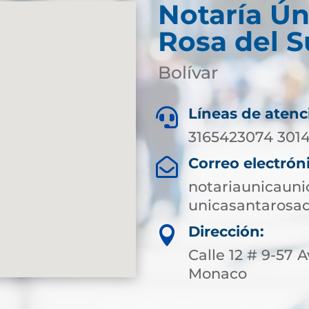
Notaría Ún
Rosa del S
Bolívar
Líneas de atenc

3165423074 3014
Correo electrón

notariaunicaun
unicasantarosa
Dirección:

Calle 12 # 9-57 
Monaco