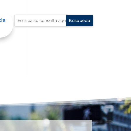
cia
 en