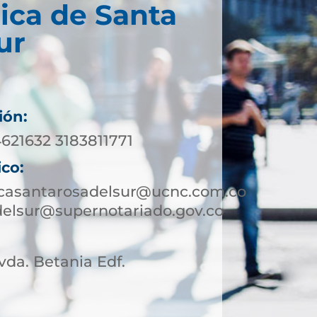
ica de Santa
ur
ión:
621632 3183811771
ico:
icasantarosadelsur@ucnc.com.co
delsur@supernotariado.gov.co
Avda. Betania Edf.