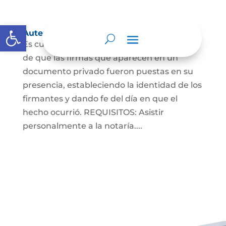
Abrir barra de herramientas
Autenticaciones
Es cuando el notario da testimonio escrito
de que las firmas que aparecen en un
documento privado fueron puestas en su
presencia, estableciendo la identidad de los
firmantes y dando fe del día en que el
hecho ocurrió. REQUISITOS: Asistir
personalmente a la notaría....