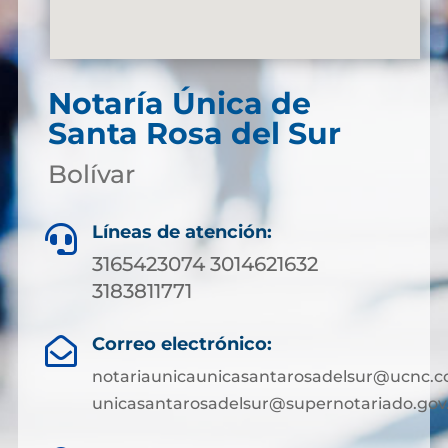
Notaría Única de
Santa Rosa del Sur
Bolívar
Líneas de atención:

3165423074 3014621632
3183811771
Correo electrónico:

notariaunicaunicasantarosadelsur@ucnc.c
unicasantarosadelsur@supernotariado.gov