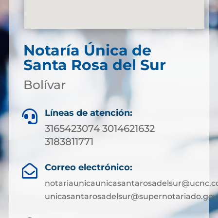
Notaría Única de
Santa Rosa del Sur
Bolívar
Líneas de atención:

3165423074 3014621632
3183811771
Correo electrónico:

notariaunicaunicasantarosadelsur@ucnc.c
unicasantarosadelsur@supernotariado.gov