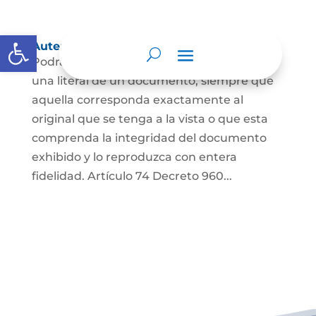
Abrir barra de herramientas
Autenticación de Copias
Podrá autenticarse una copia mecánica o
una literal de un documento, siempre que
aquella corresponda exactamente al
original que se tenga a la vista o que esta
comprenda la integridad del documento
exhibido y lo reproduzca con entera
fidelidad. Artículo 74 Decreto 960...