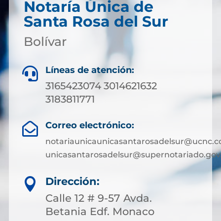
Notaría Única de
Santa Rosa del Sur
Bolívar
Líneas de atención:

3165423074 3014621632
3183811771
Correo electrónico:

notariaunicaunicasantarosadelsur@ucnc.c
unicasantarosadelsur@supernotariado.gov
Dirección:

Calle 12 # 9-57 Avda.
Betania Edf. Monaco