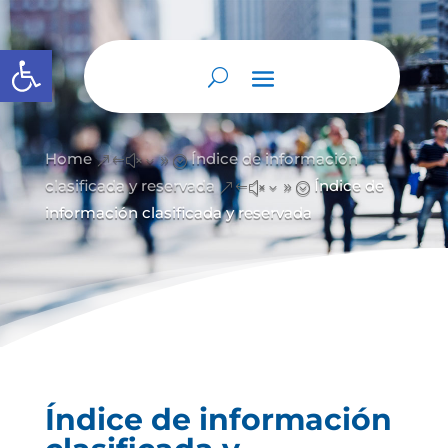
Abrir barra de herramientas
Home
Índice de información
&#x39;
clasificada y reservada
Índice de
&#x39;
información clasificada y reservada
Índice de información