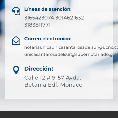
Líneas de atención:

3165423074 3014621632
3183811771
Correo electrónico:

notariaunicaunicasantarosadelsur@ucnc.c
unicasantarosadelsur@supernotariado.gov
Dirección:

Calle 12 # 9-57 Avda.
Betania Edf. Monaco