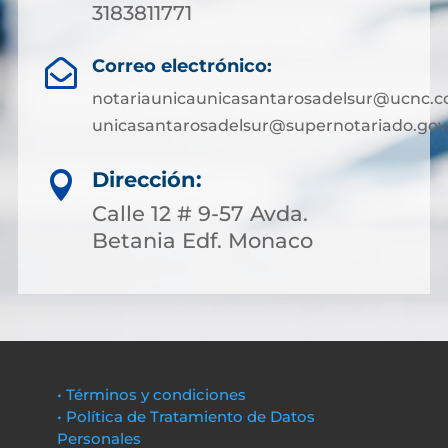
3183811771
Correo electrónico:

notariaunicaunicasantarosadelsur@ucnc.c
unicasantarosadelsur@supernotariado.gov
Dirección:

Calle 12 # 9-57 Avda.
Betania Edf. Monaco
• Términos y condiciones
• Política de Tratamiento de Datos
Personales