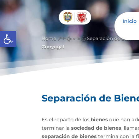
Inicio
Abrir barra de herramientas
Home
Separación de Bienes
&#x39;
Conyugal
Separación de Bien
Es el reparto de los
bienes
que han adq
terminar la
sociedad de bienes
, llam
separación de bienes
termina con la f