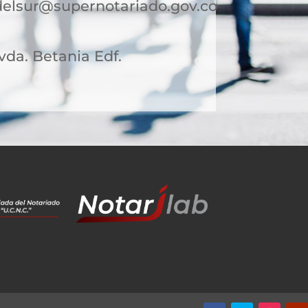
delsur@supernotariado.gov.co
Avda. Betania Edf.