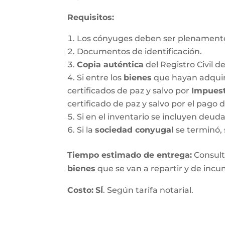
Requisitos:
Los cónyuges deben ser plenamente
Documentos de identificación.
Copia auténtica
del Registro Civil d
Si entre los
bienes
que hayan adquir
certificados de paz y salvo por
Impuest
certificado de paz y salvo por el pago 
Si en el inventario se incluyen deu
Si la
sociedad conyugal
se terminó, 
T
iempo estimado de entrega
:
Consulte
bienes
que se van a repartir y de incum
Costo:
SÍ
. Según tarifa notarial.