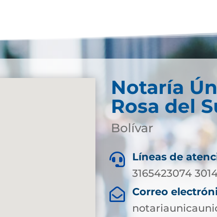
Notaría Ún
Rosa del S
Bolívar
Líneas de atenc

3165423074 3014
Correo electrón

notariaunicaun