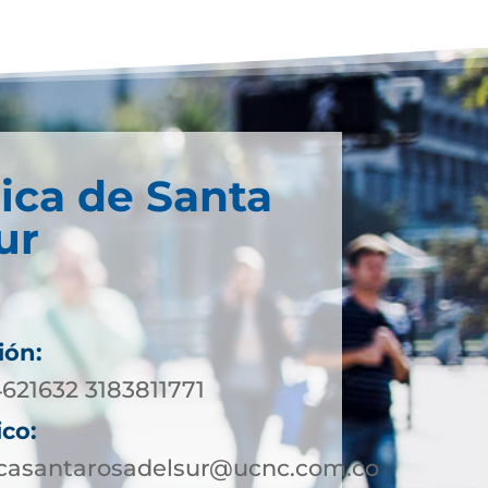
ica de Santa
ur
ión:
621632 3183811771
ico:
icasantarosadelsur@ucnc.com.co