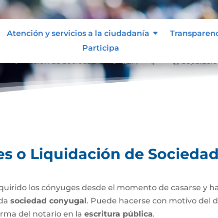
Atención y servicios a la ciudadanía
Transparen
Participa
 o Liquidación de Sociedad Conyugal
Separació
&#x39;
es o Liquidación de Socieda
uirido los cónyuges desde el momento de casarse y h
ada
sociedad conyugal
. Puede hacerse con motivo del d
irma del notario en la
escritura pública
.