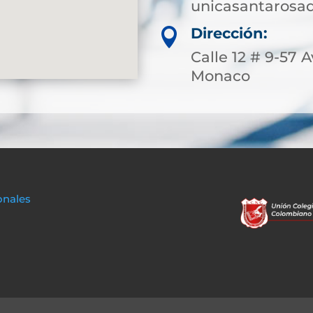
unicasantarosa
Dirección:

Calle 12 # 9-57 
Monaco
onales