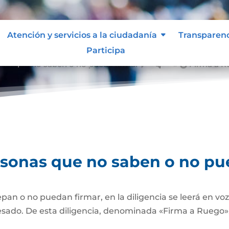
Atención y servicios a la ciudadanía
Transparen
Participa
nas que no saben o no puede firmar
Firma a R
&#x39;
rsonas que no saben o no pu
pan o no puedan firmar, en la diligencia se leerá en vo
esado. De esta diligencia, denominada «Firma a Ruego», 