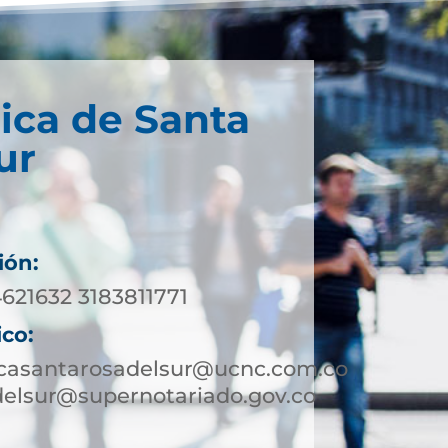
ica de Santa
ur
ión:
621632 3183811771
ico:
icasantarosadelsur@ucnc.com.co
delsur@supernotariado.gov.co