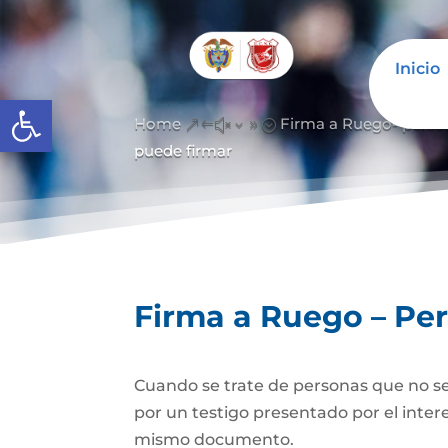
Inicio
Abrir barra de herramientas
Home
Firma a Ruego- perso
&#x39;
puede firmar
Firma a Ruego – Pe
Cuando se trate de personas que no se
por un testigo presentado por el inter
mismo documento.