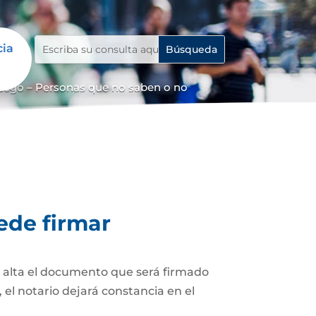
cia
uego – Personas que no saben o no
ede firmar
z alta el documento que será firmado
el notario dejará constancia en el