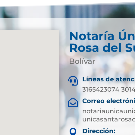
Notaría Ún
Rosa del S
Bolívar
Líneas de atenc

3165423074 3014
Correo electrón

notariaunicaun
unicasantarosa
Dirección:
