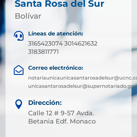
Santa Rosa del Sur
Bolívar
Líneas de atención:

3165423074 3014621632
3183811771
Correo electrónico:

notariaunicaunicasantarosadelsur@ucnc.c
unicasantarosadelsur@supernotariado.gov
Dirección:

Calle 12 # 9-57 Avda.
Betania Edf. Monaco